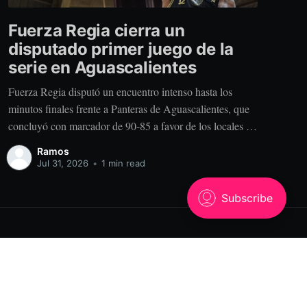
Fuerza Regia cierra un
disputado primer juego de la
serie en Aguascalientes
Fuerza Regia disputó un encuentro intenso hasta los
minutos finales frente a Panteras de Aguascalientes, que
concluyó con marcador de 90-85 a favor de los locales en
el Auditorio Hermanos Carreón, dentro de la Temporada
Ramos
2026 de la Liga Caliente.mx LNBP. El conjunto
Jul 31, 2026
•
1 min read
regiomontano llegó a esta serie después
Powered by Ghost