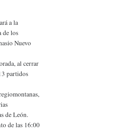
rá a la
a de los
nasio Nuevo
rada, al cerrar
13 partidos
 regiomontanas,
rias
jas de León.
to de las 16:00