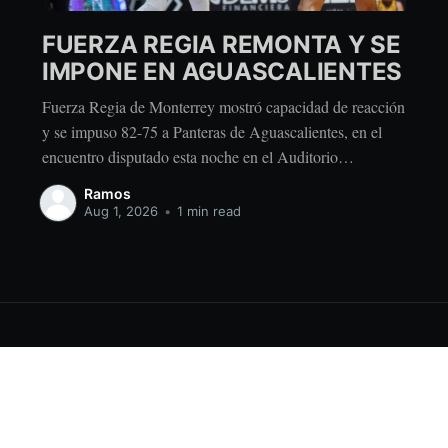
FUERZA REGIA REMONTA Y SE
IMPONE EN AGUASCALIENTES
Fuerza Regia de Monterrey mostró capacidad de reacción
y se impuso 82-75 a Panteras de Aguascalientes, en el
encuentro disputado esta noche en el Auditorio
Hermanos Carreón. El conjunto regiomontano enfrentó
Ramos
una desventaja de 15 puntos después del primer periodo,
Aug 1, 2026
•
1 min read
pero ajustó su defensa y respondió con un parcial de
Sign up