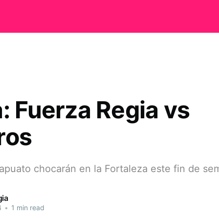
a: Fuerza Regia vs
ros
rapuato chocarán en la Fortaleza este fin de s
gia
4
•
1 min read