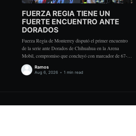
FUERZA REGIA TIENE UN
FUERTE ENCUENTRO ANTE
DORADOS
Fuerza Regia de Monterrey disputó el primer encuentro
de la serie ante Dorados de Chihuahua en la Arena
Mobil, compromiso que concluyó con marcador de 67-96
a favor del conjunto visitante. Dorados tomó ventaja
Ramos
durante la primera mitad con parciales de 28-15 y 26-13.
Aug 6, 2026
•
1 min read
Después del descanso, el equipo regiomontano
Fuerza Regia
© 2026