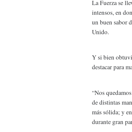
La Fuerza se ll
intensos, en do
un buen sabor d
Unido.
Y si bien obtuv
destacar para ma
“Nos quedamos c
de distintas ma
más sólida; y e
durante gran par