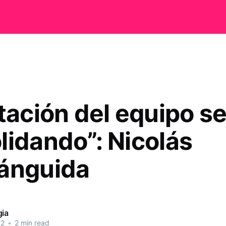
tación del equipo se
lidando”: Nicolás
ánguida
gia
22
•
2 min read