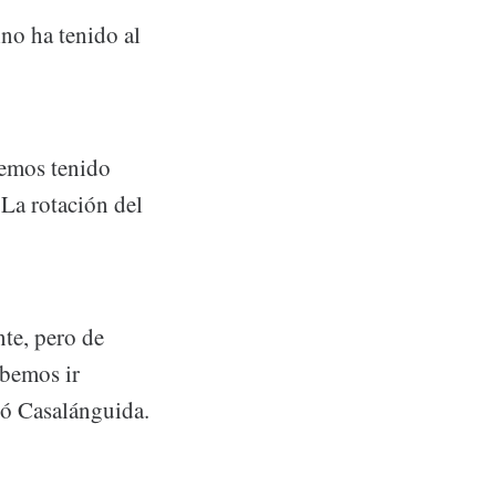
no ha tenido al
hemos tenido
 La rotación del
te, pero de
ebemos ir
ló Casalánguida.