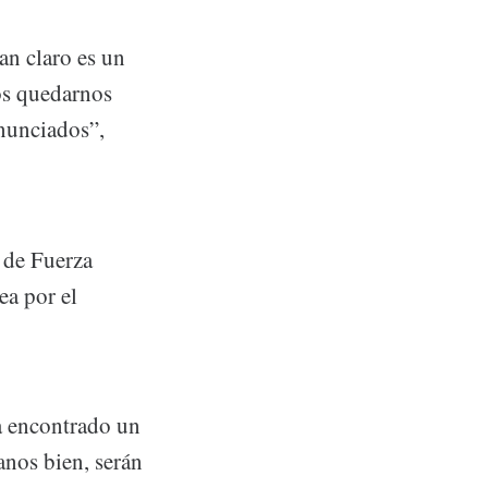
an claro es un
os quedarnos
nunciados”,
 de Fuerza
ea por el
a encontrado un
anos bien, serán