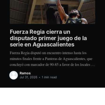
Fuerza Regia cierra un
disputado primer juego de la
serie en Aguascalientes
Fuerza Regia disputó un encuentro intenso hasta los
minutos finales frente a Panteras de Aguascalientes, que
concluyó con marcador de 90-85 a favor de los locales en
el Auditorio Hermanos Carreón, dentro de la Temporada
Ramos
2026 de la Liga Caliente.mx LNBP. El conjunto
Jul 31, 2026
•
1 min read
regiomontano llegó a esta serie después
Sign up