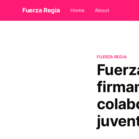
Fuerza Regia
Home
About
FUERZA REGIA
Fuerz
firma
colabo
juven