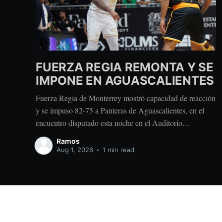
FUERZA REGIA REMONTA Y SE
IMPONE EN AGUASCALIENTES
Fuerza Regia de Monterrey mostró capacidad de reacción
y se impuso 82-75 a Panteras de Aguascalientes, en el
encuentro disputado esta noche en el Auditorio
Hermanos Carreón. El conjunto regiomontano enfrentó
Ramos
una desventaja de 15 puntos después del primer periodo,
Aug 1, 2026
•
1 min read
pero ajustó su defensa y respondió con un parcial de
Fuerza Regia
© 2026