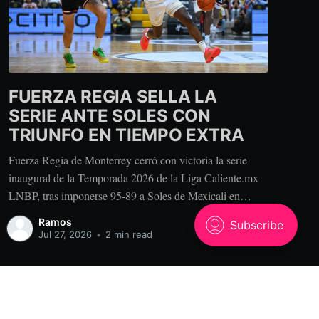
FUERZA REGIA SELLA LA
SERIE ANTE SOLES CON
TRIUNFO EN TIEMPO EXTRA
Fuerza Regia de Monterrey cerró con victoria la serie
inaugural de la Temporada 2026 de la Liga Caliente.mx
LNBP, tras imponerse 95-89 a Soles de Mexicali en
tiempo extra, este domingo en la Arena Mobil. El
Ramos
conjunto visitante tomó una ligera ventaja de 26-25
Jul 27, 2026
•
2 min read
durante el primer periodo. La
Powered by Ghost