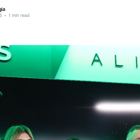
gia
5
•
1 min read