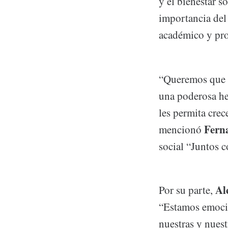
y el bienestar s
importancia del
académico y prof
“Queremos que l
una poderosa he
les permita crec
Fern
mencionó
social “Juntos 
Al
Por su parte,
“Estamos emocio
nuestras y nues