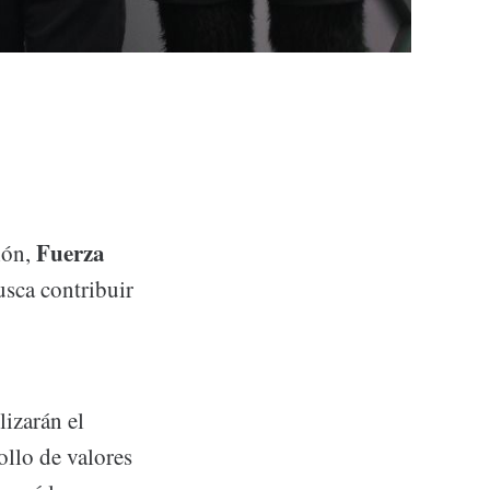
Fuerza
ión,
sca contribuir
lizarán el
ollo de valores