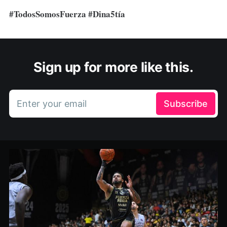
#TodosSomosFuerza #Dina5tía
Sign up for more like this.
Enter your email
Subscribe