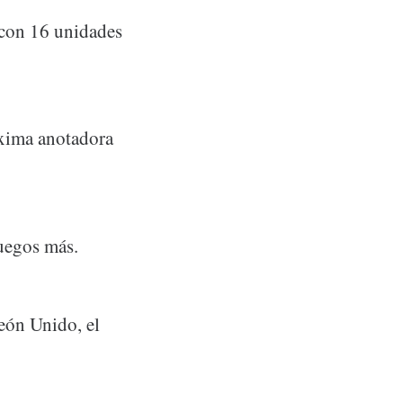
a con 16 unidades
áxima anotadora
juegos más.
eón Unido, el