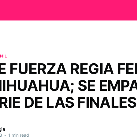
NIL
E FUERZA REGIA F
HIHUAHUA; SE EMP
RIE DE LAS FINALES
gia
3
•
1 min read