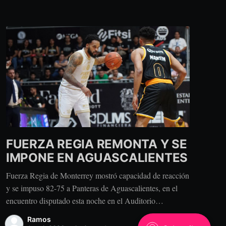
FUERZA REGIA REMONTA Y SE
IMPONE EN AGUASCALIENTES
Fuerza Regia de Monterrey mostró capacidad de reacción
y se impuso 82-75 a Panteras de Aguascalientes, en el
encuentro disputado esta noche en el Auditorio
Hermanos Carreón. El conjunto regiomontano enfrentó
Ramos
una desventaja de 15 puntos después del primer periodo,