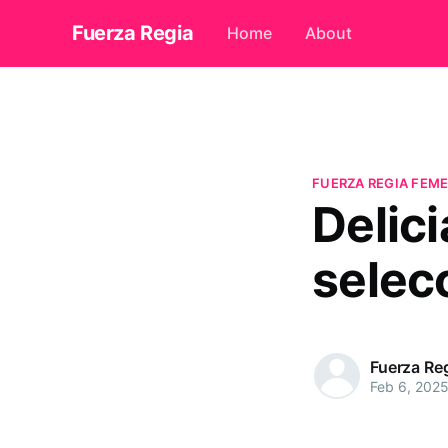
Fuerza Regia
Home
About
FUERZA REGIA FEME
Delic
selec
Fuerza Re
Feb 6, 202