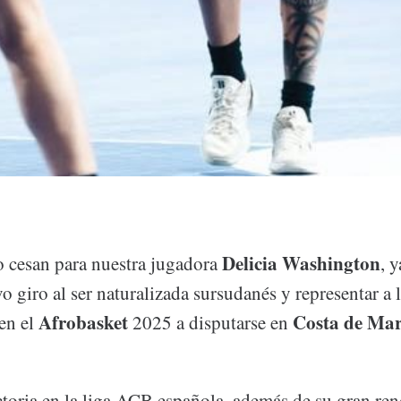
Delicia
Washington
o cesan para nuestra jugadora
, 
 giro al ser naturalizada sursudanés y representar a 
Afrobasket
Costa de Mar
en el
2025 a disputarse en
ctoria en la liga ACB española, además de su gran re