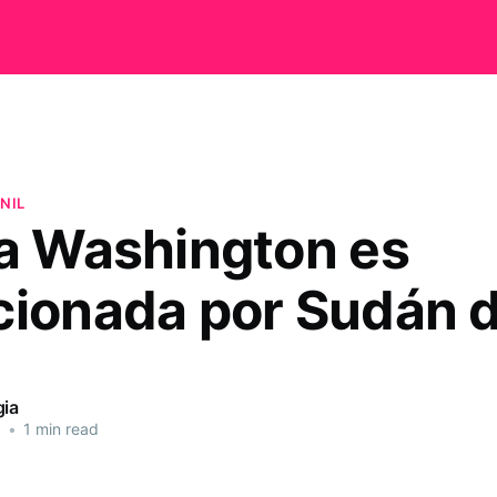
NIL
ia Washington es
cionada por Sudán d
gia
5
•
1 min read