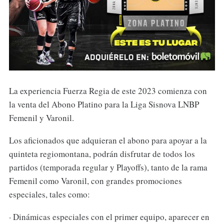
La experiencia Fuerza Regia de este 2023 comienza con
la venta del Abono Platino para la Liga Sisnova LNBP
Femenil y Varonil.
Los aficionados que adquieran el abono para apoyar a la
quinteta regiomontana, podrán disfrutar de todos los
partidos (temporada regular y Playoffs), tanto de la rama
Femenil como Varonil, con grandes promociones
especiales, tales como:
· Dinámicas especiales con el primer equipo, aparecer en